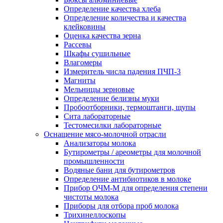
Определение качества хлеба
Определение количества и качества
клейковины
Оценка качества зерна
Рассевы
Шкафы сушильные
Влагомеры
Измеритель числа падения ПЧП-3
Магниты
Мельницы зерновые
Определение белизны муки
Пробоотборники, термоштанги, щупы
Сита лабораторные
Тестомесилки лабораторные
Оснащение мясо-молочной отрасли
Анализаторы молока
Бутирометры / ареометры для молочной
промышленности
Водяные бани для бутирометров
Определение антибиотиков в молоке
Прибор ОЧМ-М для определения степени
чистоты молока
Приборы для отбора проб молока
Трихинеллоскопы