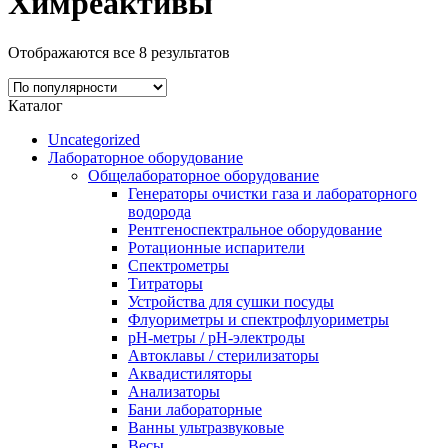
Химреактивы
Отображаются все 8 результатов
Каталог
Uncategorized
Лабораторное оборудование
Общелабораторное оборудование
Генераторы очистки газа и лабораторного
водорода
Рентгеноспектральное оборудование
Ротационные испарители
Спектрометры
Титраторы
Устройства для сушки посуды
Флуориметры и спектрофлуориметры
pН-метры / рН-электроды
Автоклавы / стерилизаторы
Аквадистиляторы
Анализаторы
Бани лабораторные
Ванны ультразвуковые
Весы