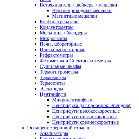
Встряхиватели / шейкеры / мешалки
Верхнеприводные мешалки
Магнитные мешалки
Колбонагреватели
Кондуктометры
Мельницы / блендеры
Микроскопы
Печи лабораторные
Плиты лабораторные
Рефрактометры
Фотометры и Спектрофотометры
Сушильные шкафы
Термогигрометры
Термометры
Термостаты
Электроды
Центрифуги
Микроцентрифуги
Центрифуга для пробирок Эпендорф
Центрифуги высокоскоростные
Центрифуги низкоскоростные
Центрифуги среднескоростные
Оснащение зерновой отрасли
Анализаторы
Бюксы алюминиевые