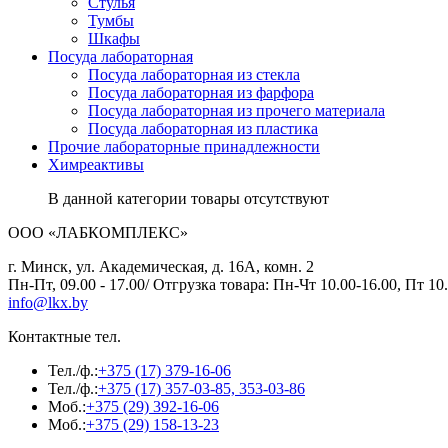
Стулья
Тумбы
Шкафы
Посуда лабораторная
Посуда лабораторная из стекла
Посуда лабораторная из фарфора
Посуда лабораторная из прочего материала
Посуда лабораторная из пластика
Прочие лабораторные принадлежности
Химреактивы
В данной категории товары отсутствуют
ООО «ЛАБКОМПЛЕКС»
г. Минск, ул. Академическая, д. 16А, комн. 2
Пн-Пт, 09.00 - 17.00/ Отгрузка товара: Пн-Чт 10.00-16.00, Пт 10.
info@lkx.by
Контактные тел.
Тел./ф.:
+375 (17) 379-16-06
Тел./ф.:
+375 (17) 357-03-85, 353-03-86
Моб.:
+375 (29) 392-16-06
Моб.:
+375 (29) 158-13-23