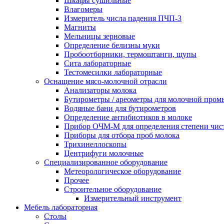
Шкафы сушильные
Влагомеры
Измеритель числа падения ПЧП-3
Магниты
Мельницы зерновые
Определение белизны муки
Пробоотборники, термоштанги, щупы
Сита лабораторные
Тестомесилки лабораторные
Оснащение мясо-молочной отрасли
Анализаторы молока
Бутирометры / ареометры для молочной про
Водяные бани для бутирометров
Определение антибиотиков в молоке
Прибор ОЧМ-М для определения степени чис
Приборы для отбора проб молока
Трихинеллоскопы
Центрифуги молочные
Специализированное оборудование
Метеорологическое оборудование
Прочее
Строительное оборудование
Измерительный инструмент
Мебель лабораторная
Столы