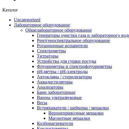
Каталог
Uncategorized
Лабораторное оборудование
Общелабораторное оборудование
Генераторы очистки газа и лабораторного вод
Рентгеноспектральное оборудование
Ротационные испарители
Спектрометры
Титраторы
Устройства для сушки посуды
Флуориметры и спектрофлуориметры
pН-метры / рН-электроды
Автоклавы / стерилизаторы
Аквадистиляторы
Анализаторы
Бани лабораторные
Ванны ультразвуковые
Весы
Встряхиватели / шейкеры / мешалки
Верхнеприводные мешалки
Магнитные мешалки
Колбонагреватели
Кондуктометры