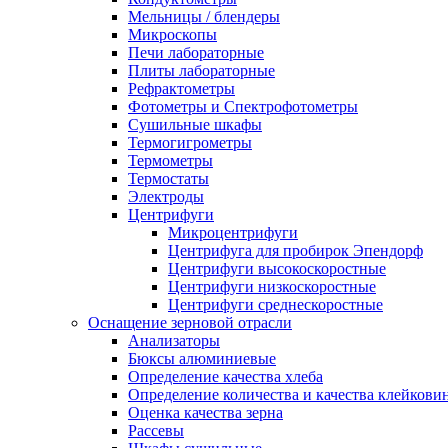
Мельницы / блендеры
Микроскопы
Печи лабораторные
Плиты лабораторные
Рефрактометры
Фотометры и Спектрофотометры
Сушильные шкафы
Термогигрометры
Термометры
Термостаты
Электроды
Центрифуги
Микроцентрифуги
Центрифуга для пробирок Эпендорф
Центрифуги высокоскоростные
Центрифуги низкоскоростные
Центрифуги среднескоростные
Оснащение зерновой отрасли
Анализаторы
Бюксы алюминиевые
Определение качества хлеба
Определение количества и качества клейкови
Оценка качества зерна
Рассевы