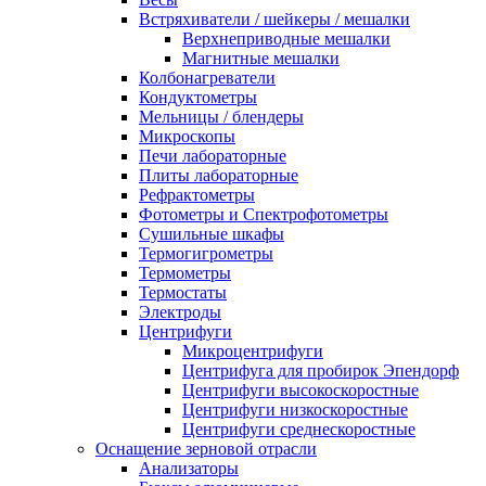
Встряхиватели / шейкеры / мешалки
Верхнеприводные мешалки
Магнитные мешалки
Колбонагреватели
Кондуктометры
Мельницы / блендеры
Микроскопы
Печи лабораторные
Плиты лабораторные
Рефрактометры
Фотометры и Спектрофотометры
Сушильные шкафы
Термогигрометры
Термометры
Термостаты
Электроды
Центрифуги
Микроцентрифуги
Центрифуга для пробирок Эпендорф
Центрифуги высокоскоростные
Центрифуги низкоскоростные
Центрифуги среднескоростные
Оснащение зерновой отрасли
Анализаторы