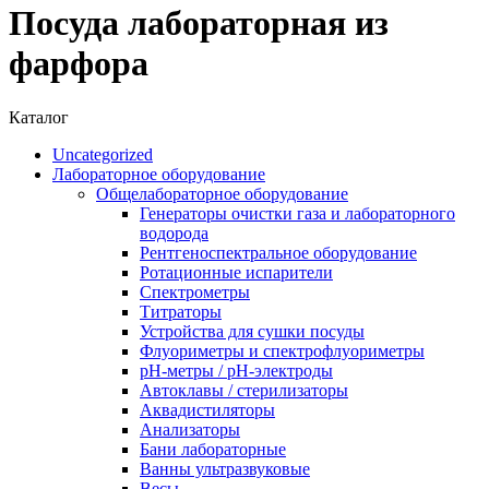
Посуда лабораторная из
фарфора
Каталог
Uncategorized
Лабораторное оборудование
Общелабораторное оборудование
Генераторы очистки газа и лабораторного
водорода
Рентгеноспектральное оборудование
Ротационные испарители
Спектрометры
Титраторы
Устройства для сушки посуды
Флуориметры и спектрофлуориметры
pН-метры / рН-электроды
Автоклавы / стерилизаторы
Аквадистиляторы
Анализаторы
Бани лабораторные
Ванны ультразвуковые
Весы