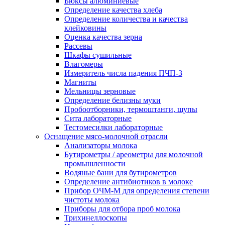
Бюксы алюминиевые
Определение качества хлеба
Определение количества и качества
клейковины
Оценка качества зерна
Рассевы
Шкафы сушильные
Влагомеры
Измеритель числа падения ПЧП-3
Магниты
Мельницы зерновые
Определение белизны муки
Пробоотборники, термоштанги, щупы
Сита лабораторные
Тестомесилки лабораторные
Оснащение мясо-молочной отрасли
Анализаторы молока
Бутирометры / ареометры для молочной
промышленности
Водяные бани для бутирометров
Определение антибиотиков в молоке
Прибор ОЧМ-М для определения степени
чистоты молока
Приборы для отбора проб молока
Трихинеллоскопы