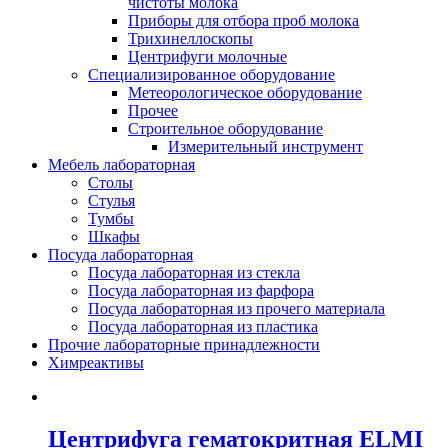
чистоты молока
Приборы для отбора проб молока
Трихинеллоскопы
Центрифуги молочные
Специализированное оборудование
Метеорологическое оборудование
Прочее
Строительное оборудование
Измерительный инструмент
Мебель лабораторная
Столы
Стулья
Тумбы
Шкафы
Посуда лабораторная
Посуда лабораторная из стекла
Посуда лабораторная из фарфора
Посуда лабораторная из прочего материала
Посуда лабораторная из пластика
Прочие лабораторные принадлежности
Химреактивы
Центрифуга гематокритная ELMI