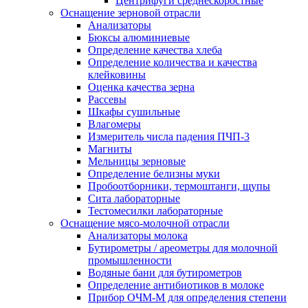
Центрифуги среднескоростные
Оснащение зерновой отрасли
Анализаторы
Бюксы алюминиевые
Определение качества хлеба
Определение количества и качества
клейковины
Оценка качества зерна
Рассевы
Шкафы сушильные
Влагомеры
Измеритель числа падения ПЧП-3
Магниты
Мельницы зерновые
Определение белизны муки
Пробоотборники, термоштанги, щупы
Сита лабораторные
Тестомесилки лабораторные
Оснащение мясо-молочной отрасли
Анализаторы молока
Бутирометры / ареометры для молочной
промышленности
Водяные бани для бутирометров
Определение антибиотиков в молоке
Прибор ОЧМ-М для определения степени