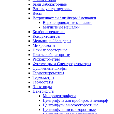
Бани лабораторные
Ванны ультразвуковые
Весы
Встряхиватели / шейкеры / мешалки
Верхнеприводные мешалки
Магнитные мешалки
Колбонагреватели
Кондуктометры
Мельницы / блендеры
Микроскопы
Печи лабораторные
Плиты лабораторные
Рефрактометры
Фотометры и Спектрофотометры
Сушильные шкафы
Термогигрометры
Термометры
Термостаты
Электроды
Центрифуги
Микроцентрифуги
Центрифуга для пробирок Эпендорф
Центрифуги высокоскоростные
Центрифуги низкоскоростные