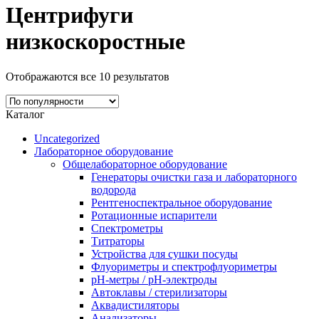
Центрифуги
низкоскоростные
Отображаются все 10 результатов
Каталог
Uncategorized
Лабораторное оборудование
Общелабораторное оборудование
Генераторы очистки газа и лабораторного
водорода
Рентгеноспектральное оборудование
Ротационные испарители
Спектрометры
Титраторы
Устройства для сушки посуды
Флуориметры и спектрофлуориметры
pН-метры / рН-электроды
Автоклавы / стерилизаторы
Аквадистиляторы
Анализаторы