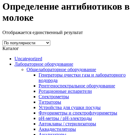
Определение антибиотиков в
молоке
Отображается единственный результат
Каталог
Uncategorized
Лабораторное оборудование
Общелабораторное оборудование
Генераторы очистки газа и лабораторного
водорода
Рентгеноспектральное оборудование
Ротационные испарители
Спектрометры
Титраторы
Устройства для сушки посуды
Флуориметры и спектрофлуориметры
pН-метры / рН-электроды
Автоклавы / стерилизаторы
Аквадистиляторы
Анализаторы