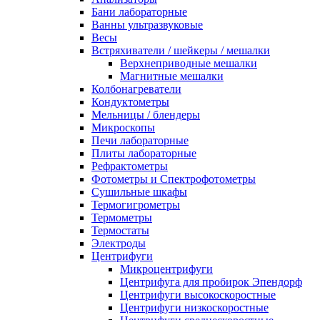
Бани лабораторные
Ванны ультразвуковые
Весы
Встряхиватели / шейкеры / мешалки
Верхнеприводные мешалки
Магнитные мешалки
Колбонагреватели
Кондуктометры
Мельницы / блендеры
Микроскопы
Печи лабораторные
Плиты лабораторные
Рефрактометры
Фотометры и Спектрофотометры
Сушильные шкафы
Термогигрометры
Термометры
Термостаты
Электроды
Центрифуги
Микроцентрифуги
Центрифуга для пробирок Эпендорф
Центрифуги высокоскоростные
Центрифуги низкоскоростные