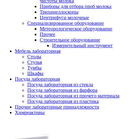
чистоты молока
Приборы для отбора проб молока
Трихинеллоскопы
Центрифуги молочные
Специализированное оборудование
Метеорологическое оборудование
Прочее
Строительное оборудование
Измерительный инструмент
Мебель лабораторная
Столы
Стулья
Тумбы
Шкафы
Посуда лабораторная
Посуда лабораторная из стекла
Посуда лабораторная из фарфора
Посуда лабораторная из прочего материала
Посуда лабораторная из пластика
Прочие лабораторные принадлежности
Химреактивы