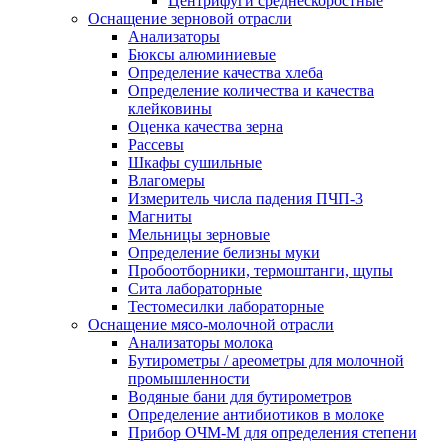
Центрифуги среднескоростные
Оснащение зерновой отрасли
Анализаторы
Бюксы алюминиевые
Определение качества хлеба
Определение количества и качества
клейковины
Оценка качества зерна
Рассевы
Шкафы сушильные
Влагомеры
Измеритель числа падения ПЧП-3
Магниты
Мельницы зерновые
Определение белизны муки
Пробоотборники, термоштанги, щупы
Сита лабораторные
Тестомесилки лабораторные
Оснащение мясо-молочной отрасли
Анализаторы молока
Бутирометры / ареометры для молочной
промышленности
Водяные бани для бутирометров
Определение антибиотиков в молоке
Прибор ОЧМ-М для определения степени