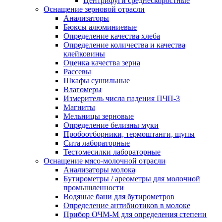
Центрифуги среднескоростные
Оснащение зерновой отрасли
Анализаторы
Бюксы алюминиевые
Определение качества хлеба
Определение количества и качества
клейковины
Оценка качества зерна
Рассевы
Шкафы сушильные
Влагомеры
Измеритель числа падения ПЧП-3
Магниты
Мельницы зерновые
Определение белизны муки
Пробоотборники, термоштанги, щупы
Сита лабораторные
Тестомесилки лабораторные
Оснащение мясо-молочной отрасли
Анализаторы молока
Бутирометры / ареометры для молочной
промышленности
Водяные бани для бутирометров
Определение антибиотиков в молоке
Прибор ОЧМ-М для определения степени