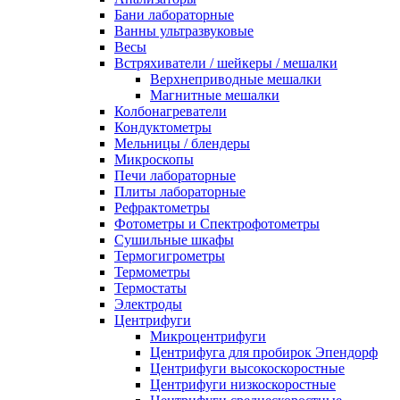
Бани лабораторные
Ванны ультразвуковые
Весы
Встряхиватели / шейкеры / мешалки
Верхнеприводные мешалки
Магнитные мешалки
Колбонагреватели
Кондуктометры
Мельницы / блендеры
Микроскопы
Печи лабораторные
Плиты лабораторные
Рефрактометры
Фотометры и Спектрофотометры
Сушильные шкафы
Термогигрометры
Термометры
Термостаты
Электроды
Центрифуги
Микроцентрифуги
Центрифуга для пробирок Эпендорф
Центрифуги высокоскоростные
Центрифуги низкоскоростные