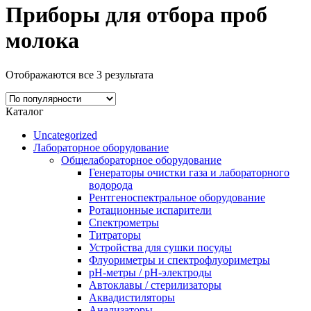
Приборы для отбора проб
молока
Отображаются все 3 результата
Каталог
Uncategorized
Лабораторное оборудование
Общелабораторное оборудование
Генераторы очистки газа и лабораторного
водорода
Рентгеноспектральное оборудование
Ротационные испарители
Спектрометры
Титраторы
Устройства для сушки посуды
Флуориметры и спектрофлуориметры
pН-метры / рН-электроды
Автоклавы / стерилизаторы
Аквадистиляторы
Анализаторы