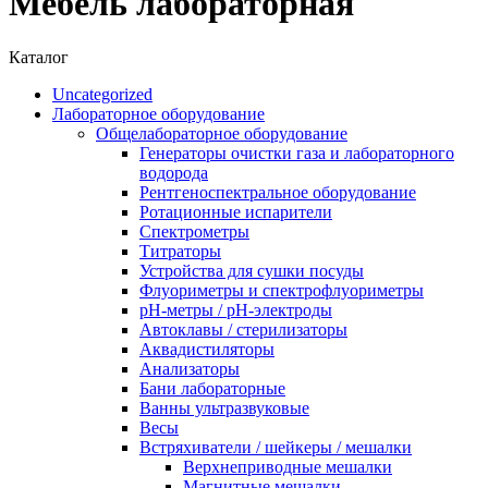
Мебель лабораторная
Каталог
Uncategorized
Лабораторное оборудование
Общелабораторное оборудование
Генераторы очистки газа и лабораторного
водорода
Рентгеноспектральное оборудование
Ротационные испарители
Спектрометры
Титраторы
Устройства для сушки посуды
Флуориметры и спектрофлуориметры
pН-метры / рН-электроды
Автоклавы / стерилизаторы
Аквадистиляторы
Анализаторы
Бани лабораторные
Ванны ультразвуковые
Весы
Встряхиватели / шейкеры / мешалки
Верхнеприводные мешалки
Магнитные мешалки