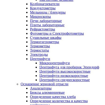
Колбонагреватели
Кондуктометры
Мельницы / блендеры
Микроскопы
Печи лабораторные
Плиты лабораторные
Рефрактометры
Фотометры и Спектрофотометры
Сушильные шкафы
Термогигрометры
Термометры
Термостаты
Электроды
Центрифуги
Микроцентрифуги
Центрифуга для пробирок Эпендорф
Центрифуги высокоскоростные
Центрифуги низкоскоростные
Центрифуги среднескоростные
Оснащение зерновой отрасли
Анализаторы
Бюксы алюминиевые
Определение качества хлеба
Определение количества и качества