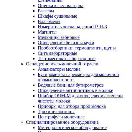
клейковины
Оценка качества зерна
Рассевы
Шкафы сушильные
Влагомеры
Измеритель числа падения ПЧП-3
Магниты
Мельницы зерновые
Определение белизны муки
Пробоотборники, термоштанги, щупы
Сита лабораторные
Тестомесилки лабораторные
Оснащение мясо-молочной отрасли
Анализаторы молока
Бутирометры / ареометры для молочной
промышленности
Водяные бани для бутирометров
Определение антибиотиков в молоке
Прибор ОЧМ-М для определения степени
чистоты молока
Приборы для отбора проб молока
Трихинеллоскопы
Центрифуги молочные
Специализированное оборудование
Метеорологическое оборудование