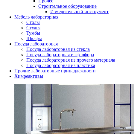
Прочее
Строительное оборудование
Измерительный инструмент
Мебель лабораторная
Столы
Стулья
Тумбы
Шкафы
Посуда лабораторная
Посуда лабораторная из стекла
Посуда лабораторная из фарфора
Посуда лабораторная из прочего материала
Посуда лабораторная из пластика
Прочие лабораторные принадлежности
Химреактивы