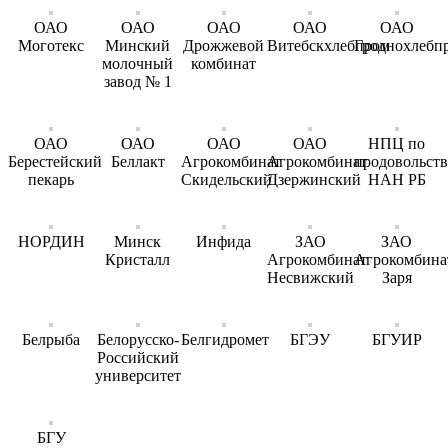
ОАО
ОАО
ОАО
ОАО
ОАО
Моготекс
Минский
Дрожжевой
Витебскхлебпром
Гроднохлебп
молочный
комбинат
завод № 1
ОАО
ОАО
ОАО
ОАО
НПЦ по
Берестейский
Беллакт
Агрокомбинат
Агрокомбинат
продовольст
пекарь
Скидельский
Дзержинский
НАН РБ
НОРДИН
Минск
Инфида
ЗАО
ЗАО
Кристалл
Агрокомбинат
Агрокомбина
Несвижский
Заря
Белрыба
Белорусско-
Белгидромет
БГЭУ
БГУИР
Российский
университет
БГУ