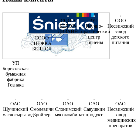
СООО
РУП
ООО
БЕЛОР-
Научно-
Несвижский
ДИЗАЙН
практический
завод
центр
детского
СООО
гигиены
питания
СНЕЖКА-
БЕЛПОЛ
УП
Борисовская
бумажная
фабрика
Гознака
ОАО
ОАО
ОАО
ОАО
ОАО
Щучинский
Смолевичи
Слонимский
Савушкин
Несвижский
маслосырзавод
Бройлер
мясокомбинат
продукт
завод
медицинских
препаратов