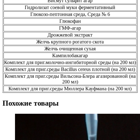
Висмут сульфит агар
Гидролизат соевой муки ферментативный
Глюкозо-пептонная среда, Среда № 6
Глюкофан
ГМФ-агар
Дрожжевой экстракт
Желчь крупного рогатого скота
Желчь очищенная сухая
Кампилобакагар
Комплект для приг.молочно-ингибиторной среды (на 200 мл)
Комплект для приг.среды Вacillus cereus плотной (на 200 мл)
Комплект для приг.среды Вильсона-Блера агазированной (на
200 мл)
Комплект для приг.среды Мюллера Кауфмана (на 200 мл)
Похожие товары