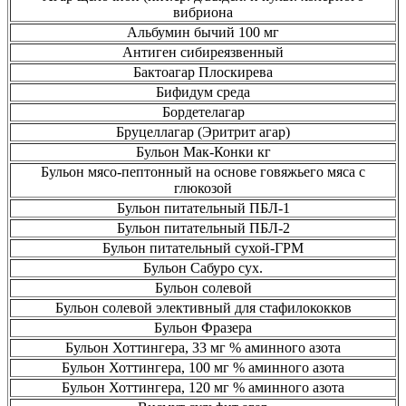
вибриона
Альбумин бычий 100 мг
Антиген сибиреязвенный
Бактоагар Плоскирева
Бифидум среда
Бордетелагар
Бруцеллагар (Эритрит агар)
Бульон Мак-Конки кг
Бульон мясо-пептонный на основе говяжьего мяса с
глюкозой
Бульон питательный ПБЛ-1
Бульон питательный ПБЛ-2
Бульон питательный сухой-ГРМ
Бульон Сабуро сух.
Бульон солевой
Бульон солевой элективный для стафилококков
Бульон Фразера
Бульон Хоттингера, 33 мг % аминного азота
Бульон Хоттингера, 100 мг % аминного азота
Бульон Хоттингера, 120 мг % аминного азота