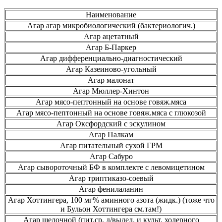
Наименование
Агар агар микробиологический (бактериологич.)
Агар ацетатный
Агар Б-Паркер
Агар дифференциально-диагностический
Агар Казеиново-угольный
Агар малонат
Агар Мюллер-Хинтон
Агар мясо-пептонный на основе говяж.мяса
Агар мясо-пептонный на основе говяж.мяса с глюкозой
Агар Оксфордский с эскулином
Агар Палкам
Агар питательный сухой ГРМ
Агар Сабуро
Агар сывороточный БФ в комплекте с левомицетином
Агар триптиказо-соевый
Агар фенилаланин
Агар Хоттингера, 100 мг% аминного азота (жидк.) (тоже что
и Бульон Хоттингера см.там!)
Агар щелочной (пит.ср. д/выдел. и культ. холерного