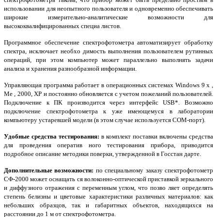
использовании для неопытного пользователя и одновременно обеспечивать
широкие измерительно-аналитические возможности для
высококвалифицированных специа­ листов.
Программное обеспечение спектрофотометра автоматизирует обработку
спектра, исключает необхо­ димость выполнения пользователем рутинных
операций, при этом компьютер может параллельно выполнять задачи
анализа и хранения разнообразной информации.
Управляющая программа работает в операционных системах Windows 9 x ,
Me , 2000, ХР и постоянно обновляется с учетом пожеланий пользователей.
Подключение к ПК производится через интерфейс USB*. Возможно
подключение спектрофотометра к уже имеющемуся в лаборатории
компьютеру устаревшей модели (в этом случае используется СОМ-порт).
Удобные средства тестирования:
в комплект поставки включены средства
для проведения оператив­ ного тестирования прибора, приводится
подробное описание методики поверки, утвержденной в Госстан­ дарте.
Дополнительные возможности:
по специальному заказу спектрофотометр
СФ-2000 может оснащать­ ся волоконно-оптической приставкой зеркального
и диффузного отражения с переменным углом, что позво­ ляет определять
степень белизны и цветовые характеристики различных материалов: как
небольших образцов, так и габаритных объектов, находящихся на
расстоянии до 1 м от спектрофотометра.