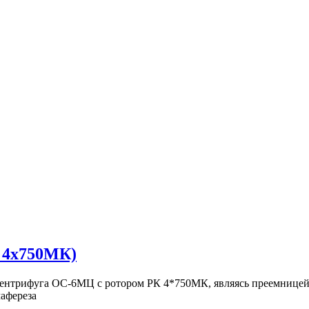
 4х750МК)
нтрифуга ОС-6МЦ с ротором РК 4*750МК, являясь преемницей у
мафереза