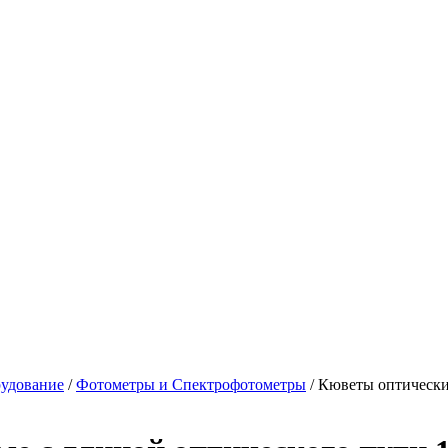
рудование
/
Фотометры и Спектрофотометры
/ Кюветы оптически