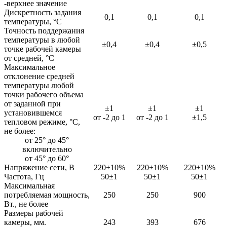
-верхнее значение
Дискретность задания
0,1
0,1
0,1
температуры, °С
Точность поддержания
температуры в любой
±0,4
±0,4
±0,5
точке рабочей камеры
от средней, °С
Максимальное
отклонение средней
температуры любой
точки рабочего объема
от заданной при
±1
±1
±1
установившемся
от -2 до 1
от -2 до 1
±1,5
тепловом режиме, °С,
не более:
от 25° до 45°
включительно
от 45° до 60°
Напряжение сети, В
220±10%
220±10%
220±10%
Частота, Гц
50±1
50±1
50±1
Максимальная
потребляемая мощность,
250
250
900
Вт., не более
Размеры рабочей
камеры, мм.
243
393
676