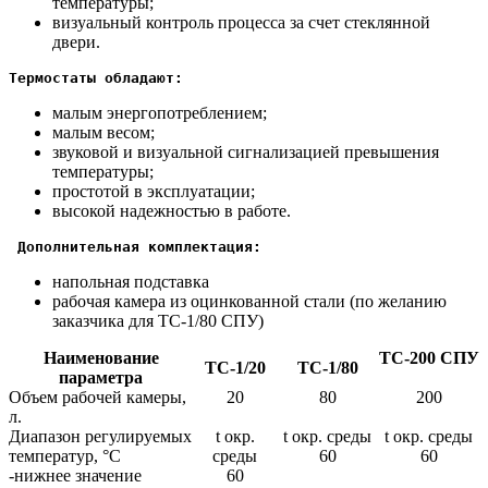
температуры;
визуальный контроль процесса за счет стеклянной
двери.
Термостаты обладают:
малым энергопотреблением;
малым весом;
звуковой и визуальной сигнализацией превышения
температуры;
простотой в эксплуатации;
высокой надежностью в работе.
 Дополнительная комплектация:
напольная подставка
рабочая камера из оцинкованной стали (по желанию
заказчика для ТС-1/80 СПУ)
Наименование
ТС-200 СПУ
ТС-1/20
ТС-1/80
параметра
Объем рабочей камеры,
20
80
200
л.
Диапазон регулируемых
t окр.
t окр. среды
t окр. среды
температур, °С
среды
60
60
-нижнее значение
60