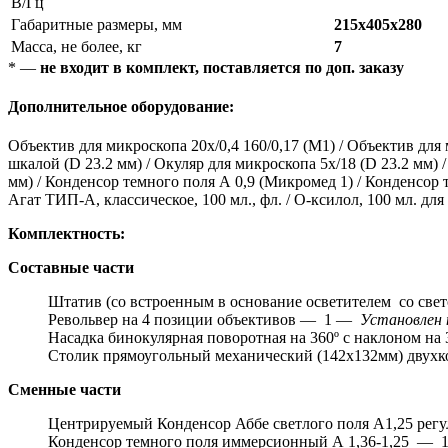
В/Гц
Габаритные размеры, мм
215х405х280
Масса, не более, кг
7
* —
не входит в комплект, поставляется по доп. заказу
Дополнительное оборудование:
Объектив для микроскопа 20х/0,4 160/0,17 (М1) / Объектив для 
шкалой (D 23.2 мм) / Окуляр для микроскопа 5х/18 (D 23.2 мм) /
мм) / Конденсор темного поля А 0,9 (Микромед 1) / Конденсор
Агат ТИП-А, классическое, 100 мл., фл. / О-ксилол, 100 мл. для
Комплектность:
Составные части
Штатив (со встроенным в основание осветителем со све
Револьвер на 4 позиции объективов — 1 —
Установлен
Насадка бинокулярная поворотная на 360º с наклоном на
Столик прямоугольный механический (142х132мм) двух
Сменные части
Центрируемый Конденсор Аббе светлого поля А1,25 рег
Конденсор темного поля иммерсионный А 1,36-1,25 