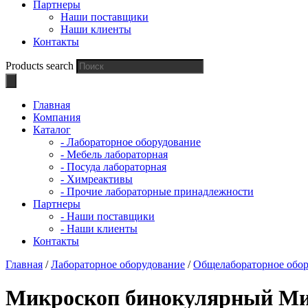
Партнеры
Наши поставщики
Наши клиенты
Контакты
Products search
Главная
Компания
Каталог
- Лабораторное оборудование
- Мебель лабораторная
- Посуда лабораторная
- Химреактивы
- Прочие лабораторные принадлежности
Партнеры
- Наши поставщики
- Наши клиенты
Контакты
Главная
/
Лабораторное оборудование
/
Общелабораторное обо
Микроскоп бинокулярный Мик