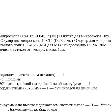
микроскопа 60х/0,85 160/0,17 (М1) / Окуляр для микроскопа 10x/1
 Окуляр для микроскопа 16х/15 (D 23.2 мм) / Окуляр для микроско
 темного поля 1,36-1,25 (МИ для М1) / Видеоокуляр DCM-130M /
 очистки стекол от иммерс. масла, 1фл.
тодиодом и источником питания) — 1
 на штативе
 30º с диоптрийной настройкой на обоих тубусах — 1
координатный (75х50мм) — 1 —
Установлен на штативе
улируемый по высоте с держателем светофильтров — 1 —
Устан
— 1 —
Поставляется по доп. заказу