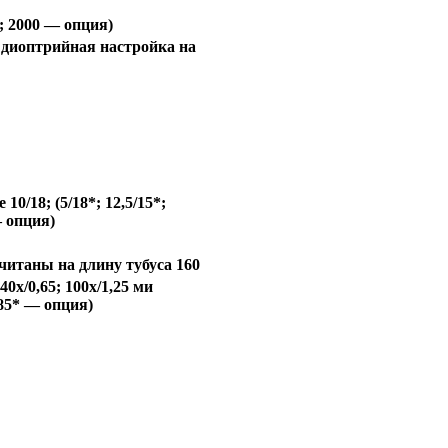
; 2000 — опция)
 диоптрийная настройка на
0/18; (5/18*; 12,5/15*;
— опция)
читаны на длину тубуса 160
 40x/0,65; 100x/1,25 ми
0,85* — опция)