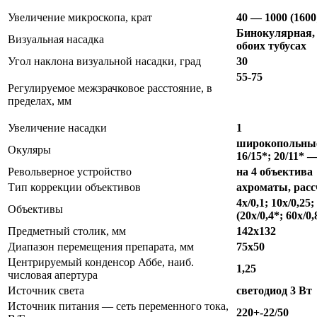
Увеличение микроскопа, крат
40 — 1000 (1600
Бинокулярная,
Визуальная насадка
обоих тубусах
Угол наклона визуальной насадки, град
30
55-75
Регулируемое межзрачковое расстояние, в
пределах, мм
Увеличение насадки
1
широкопольные 1
Окуляры
16/15*; 20/11* 
Револьверное устройство
на 4 объектива
Тип коррекции объективов
ахроматы, расс
4x/0,1; 10x/0,25;
Объективы
(20x/0,4*; 60x/
Предметный столик, мм
142х132
Диапазон перемещения препарата, мм
75х50
Центрируемый конденсор Аббе, наиб.
1,25
числовая апертура
Источник света
светодиод 3 Вт
Источник питания — сеть переменного тока,
220+-22/50