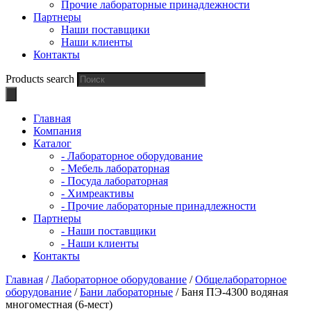
Прочие лабораторные принадлежности
Партнеры
Наши поставщики
Наши клиенты
Контакты
Products search
Главная
Компания
Каталог
- Лабораторное оборудование
- Мебель лабораторная
- Посуда лабораторная
- Химреактивы
- Прочие лабораторные принадлежности
Партнеры
- Наши поставщики
- Наши клиенты
Контакты
Главная
/
Лабораторное оборудование
/
Общелабораторное
оборудование
/
Бани лабораторные
/ Баня ПЭ-4300 водяная
многоместная (6-мест)