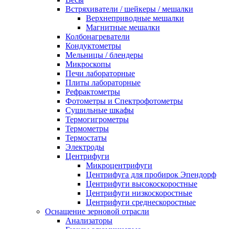
Встряхиватели / шейкеры / мешалки
Верхнеприводные мешалки
Магнитные мешалки
Колбонагреватели
Кондуктометры
Мельницы / блендеры
Микроскопы
Печи лабораторные
Плиты лабораторные
Рефрактометры
Фотометры и Спектрофотометры
Сушильные шкафы
Термогигрометры
Термометры
Термостаты
Электроды
Центрифуги
Микроцентрифуги
Центрифуга для пробирок Эпендорф
Центрифуги высокоскоростные
Центрифуги низкоскоростные
Центрифуги среднескоростные
Оснащение зерновой отрасли
Анализаторы