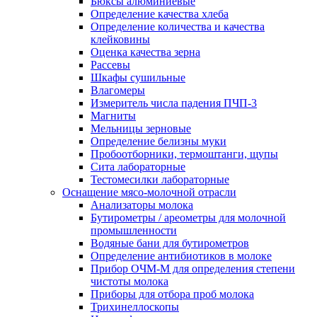
Бюксы алюминиевые
Определение качества хлеба
Определение количества и качества
клейковины
Оценка качества зерна
Рассевы
Шкафы сушильные
Влагомеры
Измеритель числа падения ПЧП-3
Магниты
Мельницы зерновые
Определение белизны муки
Пробоотборники, термоштанги, щупы
Сита лабораторные
Тестомесилки лабораторные
Оснащение мясо-молочной отрасли
Анализаторы молока
Бутирометры / ареометры для молочной
промышленности
Водяные бани для бутирометров
Определение антибиотиков в молоке
Прибор ОЧМ-М для определения степени
чистоты молока
Приборы для отбора проб молока
Трихинеллоскопы