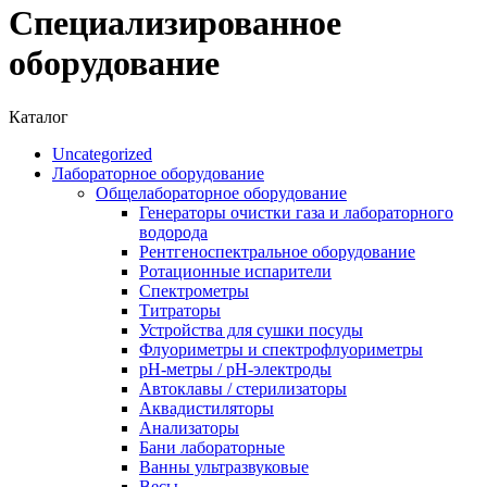
Специализированное
оборудование
Каталог
Uncategorized
Лабораторное оборудование
Общелабораторное оборудование
Генераторы очистки газа и лабораторного
водорода
Рентгеноспектральное оборудование
Ротационные испарители
Спектрометры
Титраторы
Устройства для сушки посуды
Флуориметры и спектрофлуориметры
pН-метры / рН-электроды
Автоклавы / стерилизаторы
Аквадистиляторы
Анализаторы
Бани лабораторные
Ванны ультразвуковые
Весы