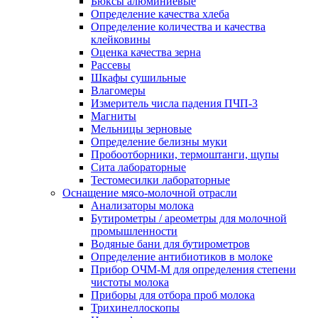
Бюксы алюминиевые
Определение качества хлеба
Определение количества и качества
клейковины
Оценка качества зерна
Рассевы
Шкафы сушильные
Влагомеры
Измеритель числа падения ПЧП-3
Магниты
Мельницы зерновые
Определение белизны муки
Пробоотборники, термоштанги, щупы
Сита лабораторные
Тестомесилки лабораторные
Оснащение мясо-молочной отрасли
Анализаторы молока
Бутирометры / ареометры для молочной
промышленности
Водяные бани для бутирометров
Определение антибиотиков в молоке
Прибор ОЧМ-М для определения степени
чистоты молока
Приборы для отбора проб молока
Трихинеллоскопы