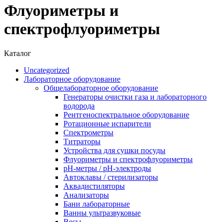
Флуориметры и
спектрофлуориметры
Каталог
Uncategorized
Лабораторное оборудование
Общелабораторное оборудование
Генераторы очистки газа и лабораторного
водорода
Рентгеноспектральное оборудование
Ротационные испарители
Спектрометры
Титраторы
Устройства для сушки посуды
Флуориметры и спектрофлуориметры
pН-метры / рН-электроды
Автоклавы / стерилизаторы
Аквадистиляторы
Анализаторы
Бани лабораторные
Ванны ультразвуковые
Весы