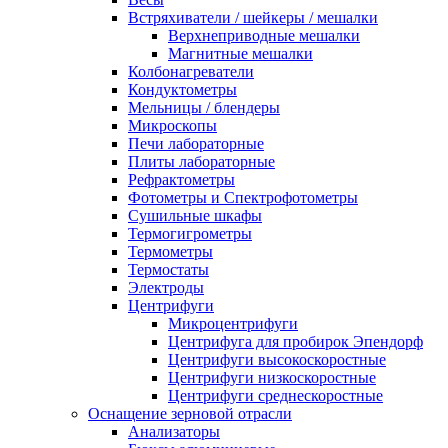
Встряхиватели / шейкеры / мешалки
Верхнеприводные мешалки
Магнитные мешалки
Колбонагреватели
Кондуктометры
Мельницы / блендеры
Микроскопы
Печи лабораторные
Плиты лабораторные
Рефрактометры
Фотометры и Спектрофотометры
Сушильные шкафы
Термогигрометры
Термометры
Термостаты
Электроды
Центрифуги
Микроцентрифуги
Центрифуга для пробирок Эпендорф
Центрифуги высокоскоростные
Центрифуги низкоскоростные
Центрифуги среднескоростные
Оснащение зерновой отрасли
Анализаторы