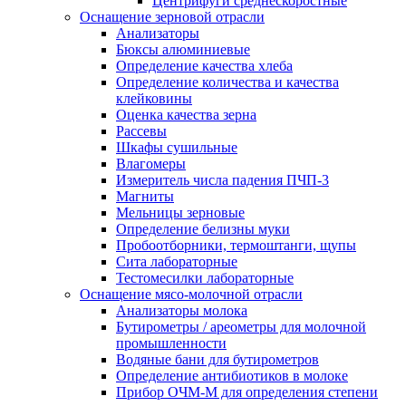
Центрифуги среднескоростные
Оснащение зерновой отрасли
Анализаторы
Бюксы алюминиевые
Определение качества хлеба
Определение количества и качества
клейковины
Оценка качества зерна
Рассевы
Шкафы сушильные
Влагомеры
Измеритель числа падения ПЧП-3
Магниты
Мельницы зерновые
Определение белизны муки
Пробоотборники, термоштанги, щупы
Сита лабораторные
Тестомесилки лабораторные
Оснащение мясо-молочной отрасли
Анализаторы молока
Бутирометры / ареометры для молочной
промышленности
Водяные бани для бутирометров
Определение антибиотиков в молоке
Прибор ОЧМ-М для определения степени