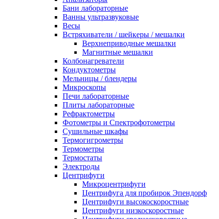
Бани лабораторные
Ванны ультразвуковые
Весы
Встряхиватели / шейкеры / мешалки
Верхнеприводные мешалки
Магнитные мешалки
Колбонагреватели
Кондуктометры
Мельницы / блендеры
Микроскопы
Печи лабораторные
Плиты лабораторные
Рефрактометры
Фотометры и Спектрофотометры
Сушильные шкафы
Термогигрометры
Термометры
Термостаты
Электроды
Центрифуги
Микроцентрифуги
Центрифуга для пробирок Эпендорф
Центрифуги высокоскоростные
Центрифуги низкоскоростные