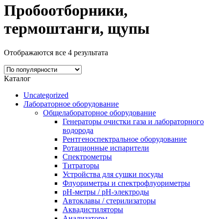
Пробоотборники,
термоштанги, щупы
Отображаются все 4 результата
Каталог
Uncategorized
Лабораторное оборудование
Общелабораторное оборудование
Генераторы очистки газа и лабораторного
водорода
Рентгеноспектральное оборудование
Ротационные испарители
Спектрометры
Титраторы
Устройства для сушки посуды
Флуориметры и спектрофлуориметры
pН-метры / рН-электроды
Автоклавы / стерилизаторы
Аквадистиляторы
Анализаторы