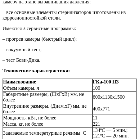
камеру на этапе выравнивания давления;
– все основные элементы стерилизаторов изготовлены из
коррозионностойкой стали.
Имеются 3 сервисные программы:
– прогрев камеры (быстрый цикл);
– вакуумный тест;
– тест Бови-Дика.
Технические характеристики:
Наименование
ГКа-100 ПЗ
Объем камеры, л
100
Габаритные размеры, (ШхГхВ) мм, не
600х1130х1500
более
Внутренние размеры, (Диам.хГ) мм, не
400х771
более
Мощность, кВт, не более
11
Масса, кг, не более
221
134ºС — 5 мин.;
Задаваемые температурные режимы, С
121ºС — 20 мин.