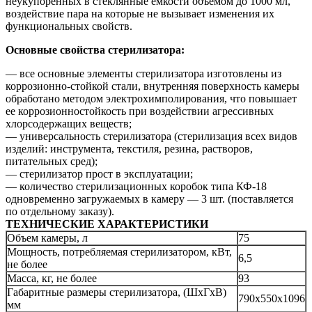
неукупоренных в стеклянные емкости объемом до 1000 мл,
воздействие пара на которые не вызывает изменения их
функциональных свойств.
Основные свойства стерилизатора:
— все основные элементы стерилизатора изготовлены из
коррозионно-стойкой стали, внутренняя поверхность камеры
обработано методом электрохимполирования, что повышает
ее коррозионностойкость при воздействии агрессивных
хлорсодержащих веществ;
— универсальность стерилизатора (стерилизация всех видов
изделий: инструмента, текстиля, резина, растворов,
питательных сред);
— стерилизатор прост в эксплуатации;
— количество стерилизационных коробок типа КФ-18
одновременно загружаемых в камеру — 3 шт. (поставляется
по отдельному заказу).
ТЕХНИЧЕСКИЕ ХАРАКТЕРИСТИКИ
Объем камеры, л
75
Мощность, потребляемая стерилизатором, кВт,
6,5
не более
Масса, кг, не более
93
Габаритные размеры стерилизатора, (ШхГхВ)
790х550х1096
мм