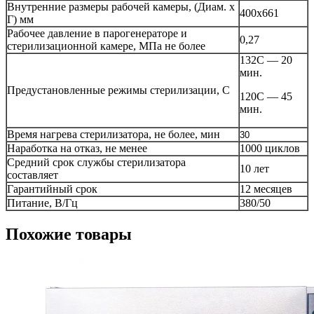
Внутренние размеры рабочей камеры, (Диам. x
400х661
Г) мм
Рабочее давление в парогенераторе и
0,27
стерилизационной камере, МПа не более
132С — 20
мин.
Предустановленные режимы стерилизации, С
120С — 45
мин.
Время нагрева стерилизатора, не более, мин
30
Наработка на отказ, не менее
1000 циклов
Средний срок службы стерилизатора
10 лет
составляет
Гарантийный срок
12 месяцев
Питание, В/Гц
380/50
Похожие товары