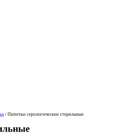
ка
/ Пипетки серологические стерильные
рильные