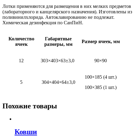
Лотки применяются для размещения в них мелких предметов
(лабораторного и канцелярского назначения). Изготовлены из
поливинилхлорида. Автоклавированию не подлежат.
Химическая дезинфекция по СанПиН.
Количество
Габаритные
Размер ячеек, мм
ячеек
размеры, мм
12
303×403×63±3,0
90×90
100×185 (4 шт.)
5
304×404×64±3,0
100×385 (1 шт.)
Похожие товары
Ковши