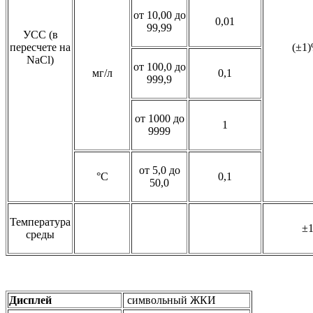
от 10,00 до
0,01
99,99
УСС (в
пересчете на
(±1)
NaCl)
от 100,0 до
мг/л
0,1
999,9
от 1000 до
1
9999
от 5,0 до
°С
0,1
50,0
Температура
±
среды
Дисплей
символьный ЖКИ