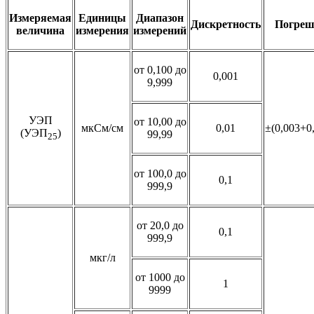
Измеряемая
Единицы
Диапазон
Дискретность
Погреш
величина
измерения
измерений
от 0,100 до
0,001
9,999
УЭП
от 10,00 до
мкСм/см
0,01
±(0,003+0
(УЭП
)
99,99
25
от 100,0 до
0,1
999,9
от 20,0 до
0,1
999,9
мкг/л
от 1000 до
1
9999