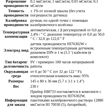
Разрешение
0,1 мкСм/см; 1 мкСм/см; 0.01 мСм/см; 0,1
проводимости
мСм/см
Точность
± 1% от полной шкалы (без учета
проводимости
погрешности датчика)
Калибровка
ручная, по одной точке с помощью
проводимости
калибровочного колёсика
автоматическая, с β регулируемой от 0,0 до
Температурная
2,4% / ° C диапазон температур от 0,0 до 50,0
компенсация
° C / 32,0 до 122,0 ° F
датчик проводимости HI76302W с
встроенным температурным датчиком,
Электрод зонд
разъемом DIN и 1 м (3.3 ‘) кабелем (в
комплекте)
Тип батареи/
9V / примерно 100 часов непрерывной
долговечность
работы
Окружающая
от 0 до 50 ° C (от 32 до 122 ° F);
среда
относительная влажность макс 95%
Размеры
145 x 80 x 36 мм (5.7 x 3.1 x 1.4”)
Вес
230 г
Прибор HI8733 поставляется в комплекте с
зондом проводимости HI76302W,
Информация
пакетиками калибровочного раствора 12880
для заказа
мкСм/см HI 70030 (5), батарейкой,