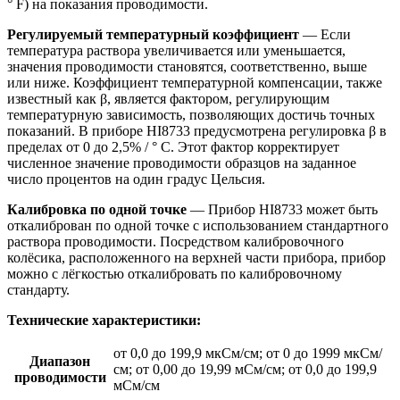
° F) на показания проводимости.
Регулируемый температурный коэффициент
— Если
температура раствора увеличивается или уменьшается,
значения проводимости становятся, соответственно, выше
или ниже. Коэффициент температурной компенсации, также
известный как β, является фактором, регулирующим
температурную зависимость, позволяющих достичь точных
показаний. В приборе HI8733 предусмотрена регулировка β в
пределах от 0 до 2,5% / ° C. Этот фактор корректирует
численное значение проводимости образцов на заданное
число процентов на один градус Цельсия.
Калибровка по одной точке
— Прибор HI8733 может быть
откалиброван по одной точке с использованием стандартного
раствора проводимости. Посредством калибровочного
колёсика, расположенного на верхней части прибора, прибор
можно с лёгкостью откалибровать по калибровочному
стандарту.
Технические характеристики:
от 0,0 до 199,9 мкСм/см; от 0 до 1999 мкСм/
Диапазон
см; от 0,00 до 19,99 мСм/см; от 0,0 до 199,9
проводимости
мСм/см