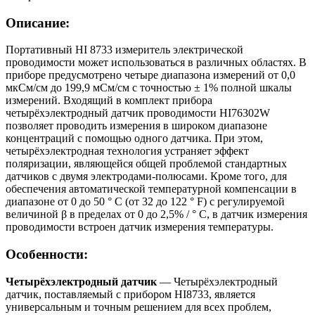
Описание:
Портативный HI 8733 измеритель электрической
проводимости может использоваться в различных областях. В
приборе предусмотрено четыре диапазона измерений от 0,0
мкСм/см до 199,9 мСм/см с точностью ± 1% полной шкалы
измерений. Входящий в комплект прибора
четырёхэлектродный датчик проводимости HI76302W
позволяет проводить измерения в широком диапазоне
концентраций с помощью одного датчика. При этом,
четырёхэлектродная технология устраняет эффект
поляризации, являющейся общей проблемой стандартных
датчиков с двумя электродами-полюсами. Кроме того, для
обеспечения автоматической температурной компенсации в
диапазоне от 0 до 50 ° C (от 32 до 122 ° F) с регулируемой
величиной β в пределах от 0 до 2,5% / ° C, в датчик измерения
проводимости встроен датчик измерения температуры.
Особенности:
Четырёхэлектродный датчик
— Четырёхэлектродный
датчик, поставляемый с прибором HI8733, является
универсальным и точным решением для всех проблем,