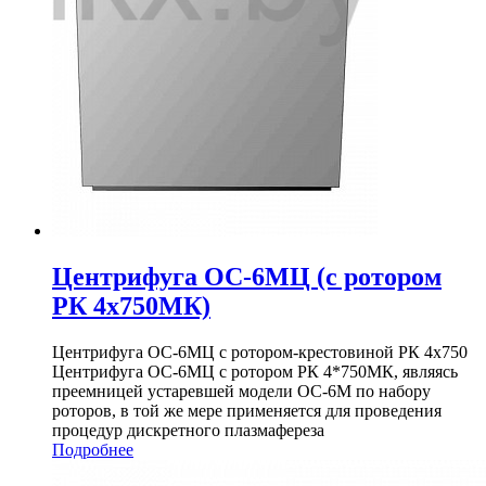
Центрифуга ОС-6МЦ (с ротором
РК 4х750МК)
Центрифуга ОС-6МЦ с ротором-крестовиной РК 4х750
Центрифуга ОС-6МЦ с ротором РК 4*750МК, являясь
преемницей устаревшей модели ОС-6М по набору
роторов, в той же мере применяется для проведения
процедур дискретного плазмафереза
Подробнее