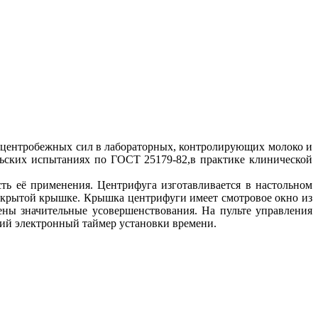
е центробежных сил в лабораторных, контролирующих молоко и
льских испытаниях по ГОСТ 25179-82,в практике клинической
ть её применения. Центрифуга изготавливается в настольном
ткрытой крышке. Крышка центрифуги имеет смотровое окно из
ены значительные усовершенствования. На пульте управления
кий электронный таймер установки времени.