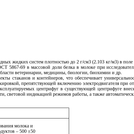
ных жидких систем плотностью до 2 г/см3 (2.103 кг/м3) в пол
СТ 5867-69 в массовой доли белка в молоке при исследовате
бласти ветеринарии, медицины, биологии, биохимии и др.
кты стаканов и контейнеров, что обеспечивает универсальнос
окировкой, препятствующей включению электродвигателя при о
 эксплуатируемых центрифуг в существующей центрифуге внес
ти, световой индикацией режимов работы, а также автоматичес
ования молока и
дуктов – 500 ±50