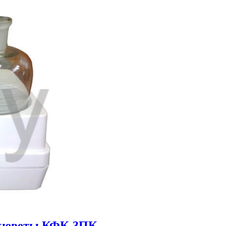
 кюветы КФК-3ПК