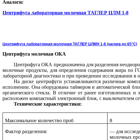
Аналоги:
Центрифуга лабораторная молочная ТАГЛЕР ЦЛМ 1-8
Центрифуга лабораторная молочная ТАГЛЕР ЦЛМН 1-8 (нагрев до 65°С)
Центрифуга молочная ОКА
Центрифуга ОКА предназначена для разделения неоднород
молочные продукты, для определения содержания жира по ГО
лабораторной диагностики и при проведении исследовании в о
На диске центрифуги устанавливаются различные компле
исполнении. Она оборудована таймером и автоматической бл
органического стекла. В отличие от ранее изготовленных и
расположен компактный электронный блок, с выключателем се
Технические характеристики:
Максимальное количество проб
8
Фактор разделения:
— для исслед
молочных про