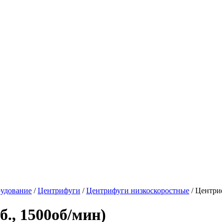
рудование
/
Центрифуги
/
Центрифуги низкоскоростные
/ Центри
., 1500об/мин)