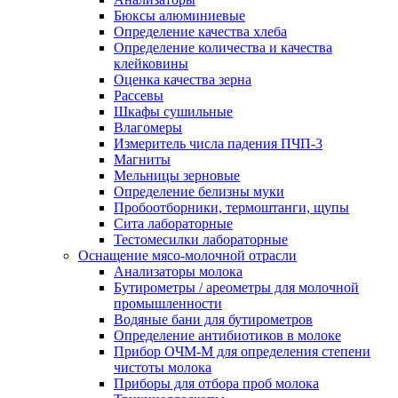
Бюксы алюминиевые
Определение качества хлеба
Определение количества и качества
клейковины
Оценка качества зерна
Рассевы
Шкафы сушильные
Влагомеры
Измеритель числа падения ПЧП-3
Магниты
Мельницы зерновые
Определение белизны муки
Пробоотборники, термоштанги, щупы
Сита лабораторные
Тестомесилки лабораторные
Оснащение мясо-молочной отрасли
Анализаторы молока
Бутирометры / ареометры для молочной
промышленности
Водяные бани для бутирометров
Определение антибиотиков в молоке
Прибор ОЧМ-М для определения степени
чистоты молока
Приборы для отбора проб молока