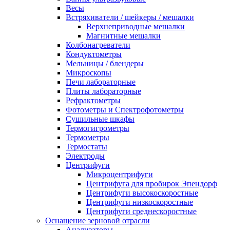
Весы
Встряхиватели / шейкеры / мешалки
Верхнеприводные мешалки
Магнитные мешалки
Колбонагреватели
Кондуктометры
Мельницы / блендеры
Микроскопы
Печи лабораторные
Плиты лабораторные
Рефрактометры
Фотометры и Спектрофотометры
Сушильные шкафы
Термогигрометры
Термометры
Термостаты
Электроды
Центрифуги
Микроцентрифуги
Центрифуга для пробирок Эпендорф
Центрифуги высокоскоростные
Центрифуги низкоскоростные
Центрифуги среднескоростные
Оснащение зерновой отрасли
Анализаторы