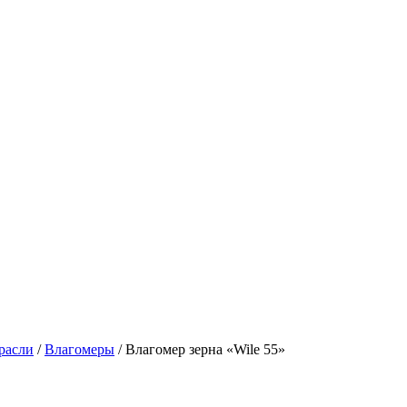
расли
/
Влагомеры
/ Влагомер зерна «Wile 55»