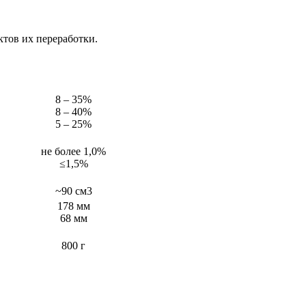
ктов их переработки.
8 – 35%
8 – 40%
5 – 25%
не более 1,0%
≤1,5%
~90 см3
178 мм
68 мм
800 г