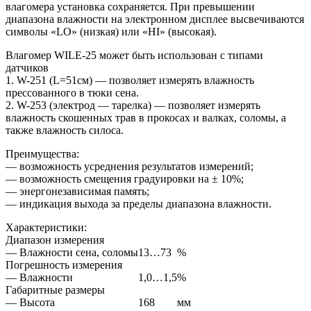
влагомера установка сохраняется. При превышении
диапазона влажности на электронном дисплее высвечиваются
символы «LO» (низкая) или «HI» (высокая).
Влагомер WILE-25 может быть использован с типами
датчиков
1. W-251 (L=51см) — позволяет измерять влажность
прессованного в тюки сена.
2. W-253 (электрод — тарелка) — позволяет измерять
влажность скошенных трав в прокосах и валках, соломы, а
также влажность силоса.
Преимущества:
— возможность усреднения результатов измерений;
— возможность смещения градуировки на ± 10%;
— энергонезависимая память;
— индикация выхода за пределы диапазона влажности.
Характеристики:
Диапазон измерения
— Влажности сена, соломы
13…73
%
Погрешность измерения
— Влажности
1,0…1,5
%
Габаритные размеры
— Высота
168
мм