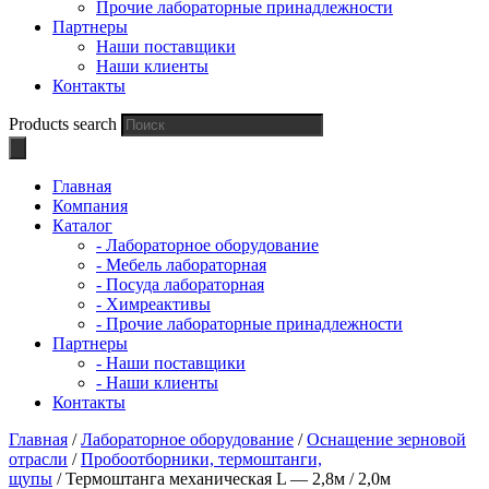
Прочие лабораторные принадлежности
Партнеры
Наши поставщики
Наши клиенты
Контакты
Products search
Главная
Компания
Каталог
- Лабораторное оборудование
- Мебель лабораторная
- Посуда лабораторная
- Химреактивы
- Прочие лабораторные принадлежности
Партнеры
- Наши поставщики
- Наши клиенты
Контакты
Главная
/
Лабораторное оборудование
/
Оснащение зерновой
отрасли
/
Пробоотборники, термоштанги,
щупы
/ Термоштанга механическая L — 2,8м / 2,0м