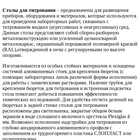
Столы для титрования
– предназначены для размещения
приборов, оборудования и материалов, которые используются
для проведения лабораторных работ, связанных с
титрованием жидких (агрессивных и неагрессивных) сред.
Данные столы представляют собой сборно-разборную
металлоконструкцию или усиленный цельносварной
металлокаркас, окрашенный порошковой полимерной краской
(RAL),отвержденной в печи с регулируемыми по высоте
опорами.
Изготавливаются из особых стойких материалов и оснащены
системой алюминиевых стоек для крепления бюреток (с
помощью лабораторных лапок различной формы исполнения)
для работы с химическими растворами. Наличие трубок для
крепления бюреток для титрования и встроенная подсветка
стола помогают добиться повышения эффективности
химических исследований. Для удобства отсчета делений на
бюретках в задней стенке столов для титрования
расположены два светильника, закрытые общим белым
экраном в виде сплошного молочного оргстекла Plexiglas 4
мм. Возможно исполнение надстройки для титрования из
глубоко анодированного алюминиевого профиля с
заполнением из трудногорючего пластика СЛОПЛАСТ или
полипропилена.