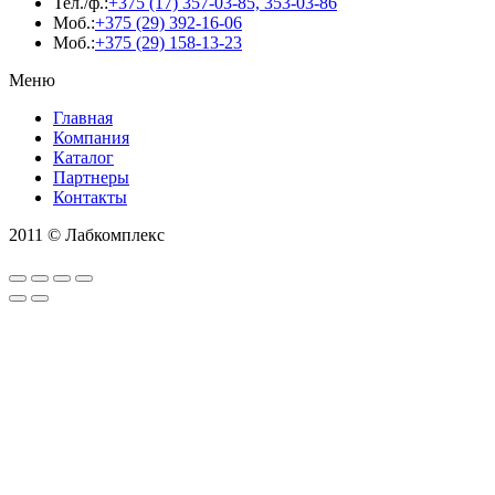
Тел./ф.:
+375 (17) 357-03-85, 353-03-86
Моб.:
+375 (29) 392-16-06
Моб.:
+375 (29) 158-13-23
Меню
Главная
Компания
Каталог
Партнеры
Контакты
2011 © Лабкомплекс