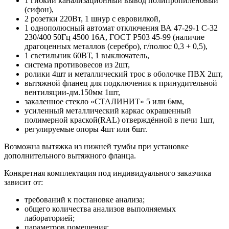
1 гибкий канализационный вывод полипропиленовый
(сифон),
2 розетки 220Вт, 1 шнур с евровилкой,
1 однополюсный автомат отключения ВА 47-29-1 С-32
230/400 50Гц 4500 16А, ГОСТ Р503 45-99 (наличие
драгоценных металлов (серебро), г/полюс 0,3 + 0,5),
1 светильник 60ВТ, 1 выключатель,
система противовесов из 2шт,
ролики 4шт и металлический трос в оболочке ПВХ 2шт,
вытяжной фланец для подключения к принудительной
вентиляции-дм.150мм 1шт,
закаленное стекло «СТАЛИНИТ» 5 или 6мм,
усиленный металлический каркас окрашенный
полимерной краской(RAL) отверждённой в печи 1шт,
регулируемые опоры 4шт или 6шт.
Возможна вытяжка из нижней тумбы при установке
дополнительного вытяжного фланца.
Конкретная комплектация под индивидуального заказчика
зависит от:
требований к постановке анализа;
общего количества анализов выполняемых
лабораторией;
параметров помещения;