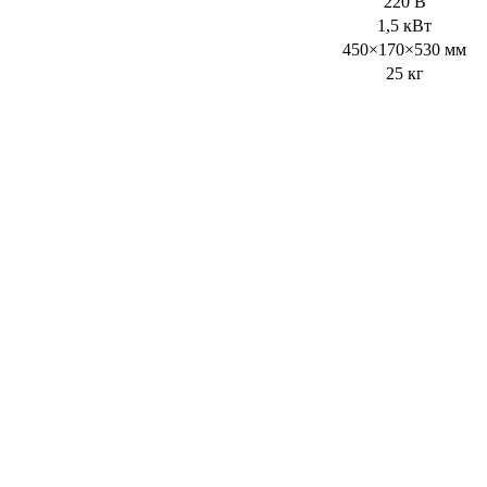
220 В
1,5 кВт
450×170×530 мм
25 кг