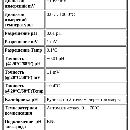
Диапазон
±1999 mV
измерений mV
Диапазон
0.0 … 100.0°C
измерений
температуры
Разрешение pH
0.01 pH
Разрешение mV
1 mV
Разрешение Temp
0.1°C
Точность
±0.01 pH
(@20°C/68°F) pH
Точность
±1 mV
(@20°C/68°F) mV
Точность
±0.4°C
(@20°C/68°F)Temp
Калибровка рН
Ручная, по 2 точкам, через триммеры
Температурная
Автоматическая, 0… 70°C
компенсация
Подключение pH
BNC
электрода