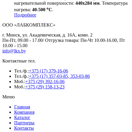
нагревательной поверхности:
440х284 мм
. Температура
о
нагрева:
40-500
С
.
Подробнее
ООО «ЛАБКОМПЛЕКС»
г. Минск, ул. Академическая, д. 16А, комн. 2
Пн-Пт, 09.00 - 17.00/ Отгрузка товара: Пн-Чт 10.00-16.00, Пт
10.00 - 15.00
info@lkx.by
Контактные тел.
Тел./ф.:
+375 (17) 379-16-06
Тел./ф.:
+375 (17) 357-03-85, 353-03-86
Моб.:
+375 (29) 392-16-06
Моб.:
+375 (29) 158-13-23
Меню
Главная
Компания
Каталог
Партнеры
Контакты