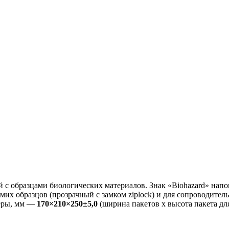
 с образцами биологических материалов. Знак «Biohazard» нап
амих образцов (прозрачный с замком ziplock) и для сопроводите
меры, мм —
170×210×250±5,0
(ширина пакетов х высота пакета для