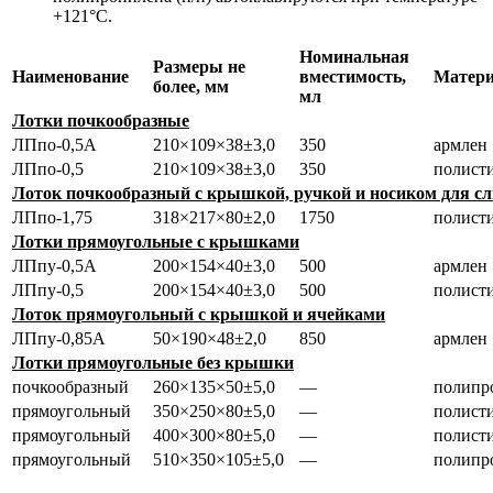
+121°С.
Номинальная
Размеры не
Наименование
вместимость,
Матер
более, мм
мл
Лотки почкообразные
ЛПпо-0,5А
210×109×38±3,0
350
армлен
ЛПпо-0,5
210×109×38±3,0
350
полист
Лоток почкообразный с крышкой, ручкой и носиком для с
ЛПпо-1,75
318×217×80±2,0
1750
полист
Лотки прямоугольные с крышками
ЛПпу-0,5А
200×154×40±3,0
500
армлен
ЛПпу-0,5
200×154×40±3,0
500
полист
Лоток прямоугольный с крышкой и ячейками
ЛПпу-0,85А
50×190×48±2,0
850
армлен
Лотки прямоугольные без крышки
почкообразный
260×135×50±5,0
—
полипр
прямоугольный
350×250×80±5,0
—
полист
прямоугольный
400×300×80±5,0
—
полист
прямоугольный
510×350×105±5,0
—
полипр