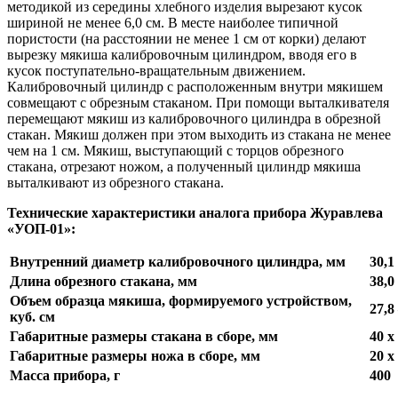
методикой из середины хлебного изделия вырезают кусок
шириной не менее 6,0 см. В месте наиболее типичной
пористости (на расстоянии не менее 1 см от корки) делают
вырезку мякиша калибровочным цилиндром, вводя его в
кусок поступательно-вращательным движением.
Калибровочный цилиндр с расположенным внутри мякишем
совмещают с обрезным стаканом. При помощи выталкивателя
перемещают мякиш из калибровочного цилиндра в обрезной
стакан. Мякиш должен при этом выходить из стакана не менее
чем на 1 см. Мякиш, выступающий с торцов обрезного
стакана, отрезают ножом, а полученный цилиндр мякиша
выталкивают из обрезного стакана.
Технические характеристики аналога прибора Журавлева
«УОП-01»:
Внутренний диаметр калибровочного цилиндра, мм
30,1
Длина обрезного стакана, мм
38,0
Объем образца мякиша, формируемого устройством,
27,8
куб. см
Габаритные размеры стакана в сборе, мм
40 х
Габаритные размеры ножа в сборе, мм
20 х
Масса прибора, г
400